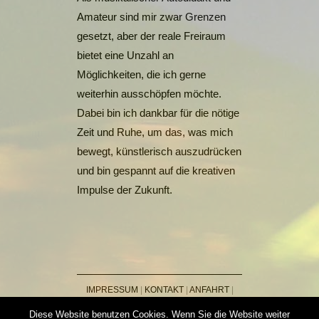
Amateur sind mir zwar Grenzen
gesetzt, aber der reale Freiraum
bietet eine Unzahl an
Möglichkeiten, die ich gerne
weiterhin ausschöpfen möchte.
Dabei bin ich dankbar für die nötige
Zeit und Ruhe, um das, was mich
bewegt, künstlerisch auszudrücken
und bin gespannt auf die kreativen
Impulse der Zukunft.
IMPRESSUM
|
KONTAKT
|
ANFAHRT
|
DATENSCHUTZ
PROGRAMMIERUNG:
KARL
Diese Website benutzen Cookies. Wenn Sie die Website weiter